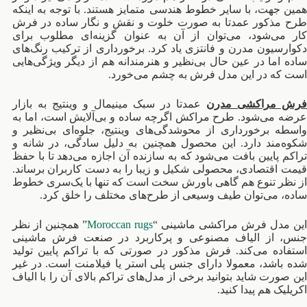
همین جهت، با سایر خطوط هندسی متمایز هستند. با توجه به اینکه
طرح مذکور عمدتا به صورت خلوت و نقش و نگار ساده در فرش
کار می‌شود، می‌توان از آن به عنوان گزینه‌ای مطلوب برای
دکوارسیون مدرن و فانتزی یاد کرد. برخورداری از ترکیب رنگ‌های
ساده اما در عین حال بی‌نظیر و هنرمندانه هم از دیگر ویژگی‌هایی
است که در این مدل فرش به چشم می‌خورد.
رش مراکشی مدرن
عمدتا در سبک مینیمال و وینتیج به بازار
عرضه می‌شود. طرح مراکش اگرچه ساده و بی‌آلایش است، اما به
واسطه برخورداری از محوشدگی‌های وینتیج، جلوه‌ای بی‌نظیر و
شکوه‌مند دارد. این محصول همچنین به دلیل سادگی، در شانه و
تراکم پایین بافت می‌شود که به سازنده آن اجازه می‌دهد تا با حفظ
قیمت اقتصادی، محصولی شکیل و زیبا را به دست کاربران برساند.
از نظر تنوع هم گاهی باورش سخت است که تنها با یک‌سری خطوط
ساده، می‌توان طیف وسیعی از طرح‌های مختلف را خلق کرد.
ین مدل فرش مراکشی ماشینی “
Moroccan rugs
” همچنین از نظر
جنس، از الیاف مصنوعی و پرکاربرد در صنعت فرش ماشینی
استفاده می‌کند. فرش مذکور در صورتی که با تراکم پایین تولید
شده باشد، معمولا دارای جنس پلی استر یا فیلامنت است. در غیر
این صورت شاید بتوانید برخی از مدل‌های تراکم بالای آن را با الیاف
اکریلیک هم پیدا کنید.