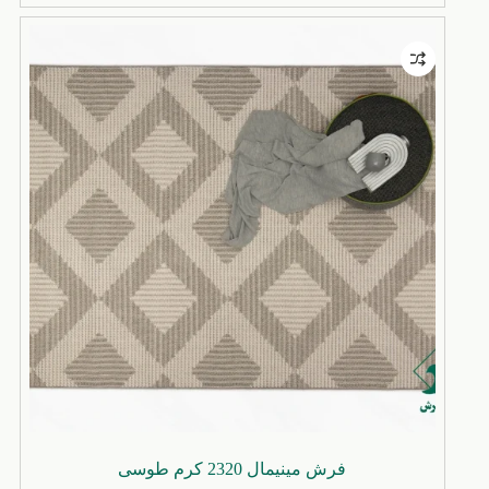
دارای
29٬800٬000 تومان
انواع
مختلفی
می
باشد.
گزینه
ها
ممکن
است
در
صفحه
محصول
انتخاب
شوند
فرش مینیمال 2320 کرم طوسی