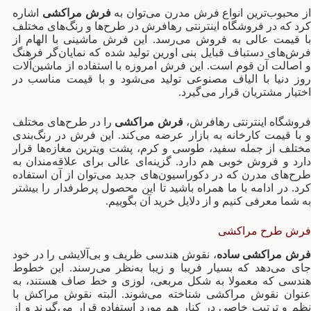
می
ز محبوب‌ترین انواع فرش مدرن می‌توان به
فرش مراکشی
اشاره
باشد.
کرد که در فروشگاه اینترنتی رهافرش در طرح‌ها و رنگ‌های مختلف
گزینه
با قیمت عالی به فروش می‌رسد. این فرش ماشینی با الهام از
ها
فرش‌های دستباف قبایل بنی اورین تولید شده که نمایان‌گر فرهنگ
ممکن
و اصالت آن قوم است. این فرش امروزه با استفاده از ماشین‌آلات
است
روز دنیا با الیاف مصنوعی تولید می‌شود و با قیمت مناسب در
در
اختیار مشتریان قرار می‌گیرد.
صفحه
محصول
روشگاه اینترنتی رهافرش،
فرش مراکشی
را در طرح‌های مختلف
انتخاب
و با قیمت کارخانه به بازار عرضه می‌کند. این فرش در رنگ‌بندی
شوند
مختلف از جمله سفید، طوسی و کرم، پشت ویترین مغازه‌ها قرار
دارد و فروش خوبی هم دارد. گزینه‌ای عالی برای علاقه‌مندان به
طرح‌های مدرن که در دکوراسیون‌های جدید می‌توان از آن استفاده
کرد. در ادامه با ما همراه باشید تا این محصول پرطرفدار را بیشتر
به شما معرفی کنیم و از دلایل خرید آن بگوییم.
فرش طرح مراکشی
رش مراکشی ساده
، نقوش هندسی ظریف و بی‌آلایشی را در خود
جای می‌دهد که بسیار فریبا و زیبا به‌نظر می‌رسند. این خطوط
هندسی که معمولا به شکل مربعی، لوزی و خط صاف هستند، به
عنوان نقوش مراکشی شناخته می‌شوند. البته نقوش مراکش با
نظم و ترتیب خاصی در کنار هم مورد استفاده قرار می‌گیرند و از