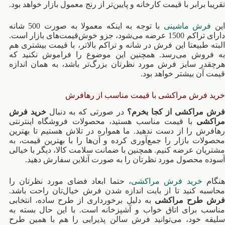
تقریبا برابر با قیمت کارخانه و پایین‌تر از رنج معمول بازار خواهد بود.
ین
فرش ماشینی
با توجه به اینکه معمولا به صورت 500 شانه
دارای تراکم 1500 عرضه می‌شود، جزو خوش‌قیمت‌های بازار است.
البته طبیعتا این فرش در شانه و تراکم بالاتر، با قیمت بیشتری هم
به فروش می‌رسد. همچنین این موضوع را فراموش نکنید که
هرچقدر سایز فرش مورد نظرتان بزرگ‌تر باشد، به همان اندازه
قیمت آن بیشتر خواهد بود.
خرید فرش مراکشی با قیمت مناسب از رهافرش
رش مراکشی از کجا بخرم؟
در صورتی که به دنبال
خرید فرش
مراکشی
با قیمت مناسب هستید، محصولات فروشگاه اینترنتی
رهافرش را از دست ندهید. ما همواره در تلاش هستیم تا بهترین
محصولات بازار را جمع‌آوری کرده و آن‌ها را با بهترین قیمت، به
مشتریان عرضه کنیم. همچنین با ضمانت سلامت کالا، دیگر با خیالی
آسوده محصول مورد نظرتان را به صورت آنلاین سفارش دهید.
نگام
خرید فرش مراکشی
، حتما ابعاد فضای مورد نظرتان را
محاسبه کنید تا از بابت اندازه شدن فرش خیال‌تان راحت باشد.
رش طرح مراکشی
به دلیل برخورداری از طرح ساده، انتخابی
مناسب برای اتاق خواب و آشپزخانه است. با این حال بسته به
سلیقه خود، می‌توانید فرش سالن پذیرایی را هم با همین طرح