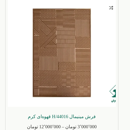
مختلفی
می
باشد.
گزینه
ها
ممکن
است
در
صفحه
محصول
انتخاب
شوند
فرش مینیمال H/44016 قهوه‌ای کرم
محدوده
3٬000٬000
تومان
–
12٬000٬000
تومان