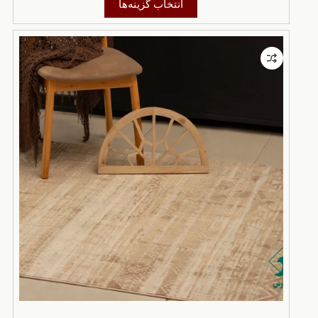
انتخاب گزینه‌ها
محصول
تا
دارای
29٬800٬000 تومان
انواع
مختلفی
می
باشد.
گزینه
ها
ممکن
است
در
صفحه
محصول
انتخاب
شوند