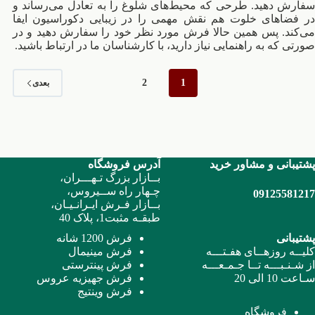
سفارش دهید. طرحی که محیط‌های شلوغ را به تعادل می‌رساند و
در فضاهای خلوت هم نقش مهمی را در زیبایی دکوراسیون ایفا
می‌کند. پس همین حالا فرش مورد نظر خود را سفارش دهید و در
صورتی که به راهنمایی نیاز دارید، با کارشناسان ما در ارتباط باشید.
2
1
بعدی
پشتیبانی و مشاور خرید
آدرس فروشگاه
بــازار بزرگ تـهـــران،
چـهار راه ســیروس،
09125581217
بــازار فـرش ایـرانـیـان،
طبقـه مثبت1، پلاک 40
پشتیبانی
فرش 1200 شانه
کلیــه روزهــای هفـتـــه
فرش مینیمال
از شـنـبـــه تــا جـمـعـــه
فرش پینترستی
سـاعت 10 الی 20
فرش جهیزیه عروس
فرش وینتیج
فروشگاه