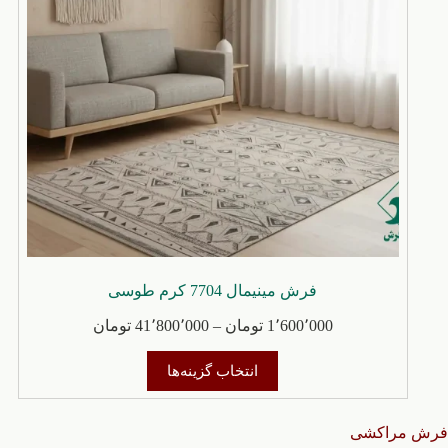
است
در
صفحه
محصول
انتخاب
شوند
فرش مینیمال 7704 کرم طوسی
محدوده
1٬600٬000
تومان
–
41٬800٬000
تومان
قیمت:
این
1٬600٬000 
انتخاب گزینه‌ها
محصول
تا
دارای
41٬800٬000 تومان
انواع
فرش مراکشی
مختلفی