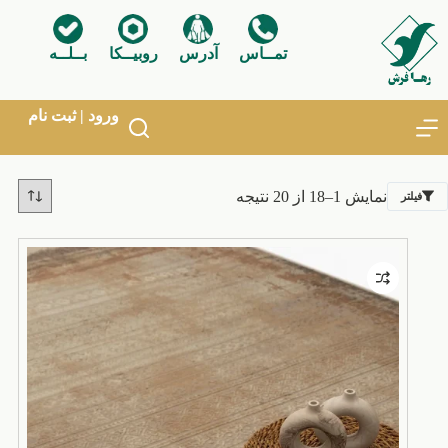
فتن
ه
حتوا
تمــاس
آدرس
روبیــکا
بــلــه
ورود | ثبت نام
مرتب‌سازی
نمایش 1–18 از 20 نتیجه
فیلتر
بر
اساس
جدیدترین